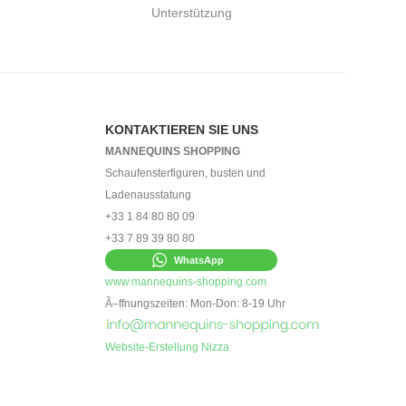
Unterstützung
KONTAKTIEREN SIE UNS
MANNEQUINS SHOPPING
Schaufensterfiguren, busten und
Ladenausstatung
+33 1 84 80 80 09
+33 7 89 39 80 80
WhatsApp
www.mannequins-shopping.com
Ã–ffnungszeiten: Mon-Don: 8-19 Uhr
Website-Erstellung Nizza