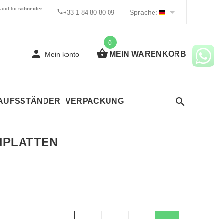
tand fur
s
chneider
Sprache:
+33 1 84 80 80 09
0
MEIN WARENKORB
Mein konto
KAUFSSTÄNDER
VERPACKUNG
NPLATTEN