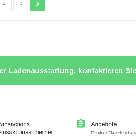
2
3
 ANSEHEN SCHAUFENSTERPUPPEN ZUBEHOR
PRODUKT ANSEHEN SCHAUFEN
rer Ladenausstattung, kontaktieren S
ransactions
Angebote
ransaktionssicherheit
Erhalten Sie schnell ei