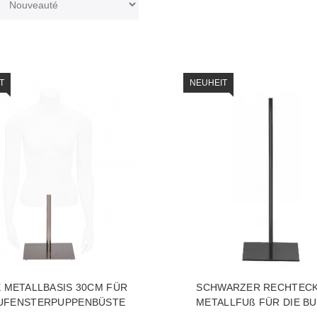
T
NEUHEIT
 METALLBASIS 30CM FÜR
SCHWARZER RECHTECK
UFENSTERPUPPENBÜSTE
METALLFUß FÜR DIE B