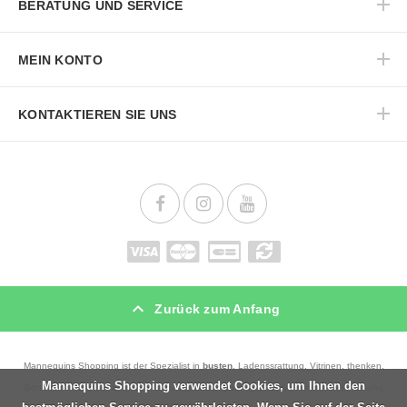
BERATUNG UND SERVICE
MEIN KONTO
KONTAKTIEREN SIE UNS
Zurück zum Anfang
Mannequins Shopping ist der Spezialist in
busten
, Ladenssrattung, Vitrinen, thenken,
Mannequins Shopping verwendet Cookies, um Ihnen den
Gondeln, Podien, aber auch in Schaufensterpuppen und kinder busten, Beleuchtung