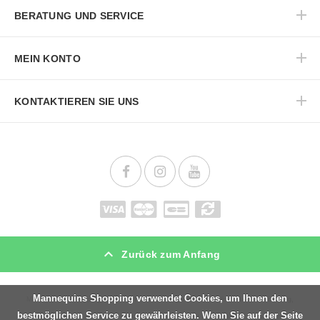
BERATUNG UND SERVICE
MEIN KONTO
KONTAKTIEREN SIE UNS
Zurück zum Anfang
Mannequins Shopping verwendet Cookies, um Ihnen den
Mannequins Shopping ist der
schaufensterfiguren
Spezialist in
ladenssrattung,
bestmöglichen Service zu gewährleisten. Wenn Sie auf der Seite
Vitrinen, thenken, aber auch in
schaufensterpuppen
und
busten
, beleuchtung für