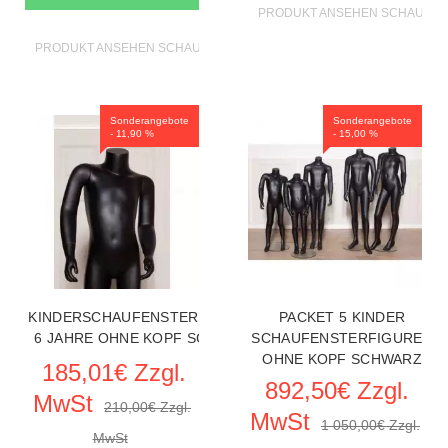
PRODUKT ANSEHEN SCHAUFEN
PRODUKT ANSEHEN SCHAUFENSTERFIGUREN
Sonderangebote
Sonderangebote
- 11,90 %
- 15,00 %
KINDERSCHAUFENSTERFIGUREN
PACKET 5 KINDER
6 JAHRE OHNE KOPF SCHWARZ
SCHAUFENSTERFIGUREN
OHNE KOPF SCHWARZ
185,01€ Zzgl.
892,50€ Zzgl.
MwSt
210,00€ Zzgl.
MwSt
1 050,00€ Zzgl.
MwSt