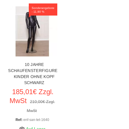
Sonderangebote
- 11,90 %
10 JAHRE
SCHAUFENSTERFIGUREN
KINDER OHNE KOPF
SCHWARZ
185,01€ Zzgl.
MwSt
210,00€ Zzgl.
MwSt
Ref:
enf-san-tet-1640
Auf Lager