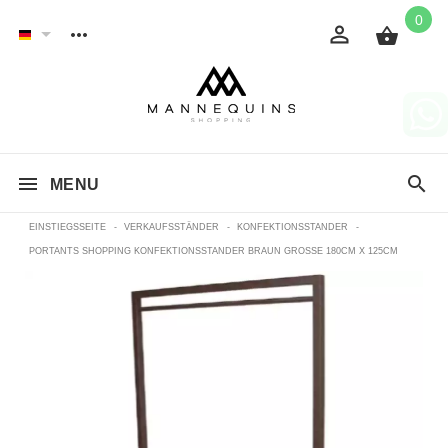
0
MENU
EINSTIEGSSEITE
-
VERKAUFSSTÄNDER
-
KONFEKTIONSSTANDER
-
PORTANTS SHOPPING KONFEKTIONSSTANDER BRAUN GROSSE 180CM X 125CM