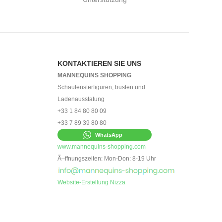
KONTAKTIEREN SIE UNS
MANNEQUINS SHOPPING
Schaufensterfiguren, busten und
Ladenausstatung
+33 1 84 80 80 09
+33 7 89 39 80 80
WhatsApp
www.mannequins-shopping.com
Ã–ffnungszeiten: Mon-Don: 8-19 Uhr
Website-Erstellung Nizza