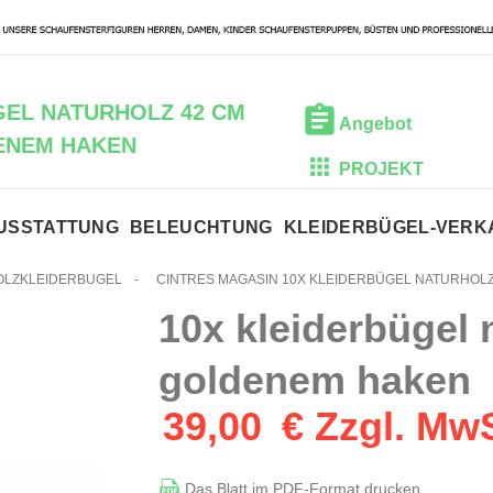
GEL NATURHOLZ 42 CM
Angebot
ENEM HAKEN
PROJEKT
USSTATTUNG
BELEUCHTUNG
KLEIDERBÜGEL-VER
OLZKLEIDERBUGEL
-
CINTRES MAGASIN 10X KLEIDERBÜGEL NATURHOL
10x kleiderbügel 
goldenem haken
39,00
€ Zzgl. Mw
Das Blatt im PDF-Format drucken