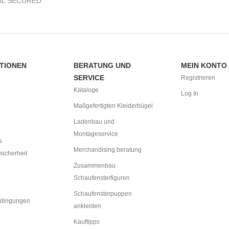
SL SECURED
TIONEN
BERATUNG UND
MEIN KONTO
SERVICE
Registrieren
Kataloge
Log In
Maßgefertigten Kleiderbügel
Ladenbau und
Montageservice
s
Merchandising beratung
sicherheit
Zusammenbau
Schaufensterfiguren
Schaufensterpuppen
dingungen
ankleiden
Kauftipps