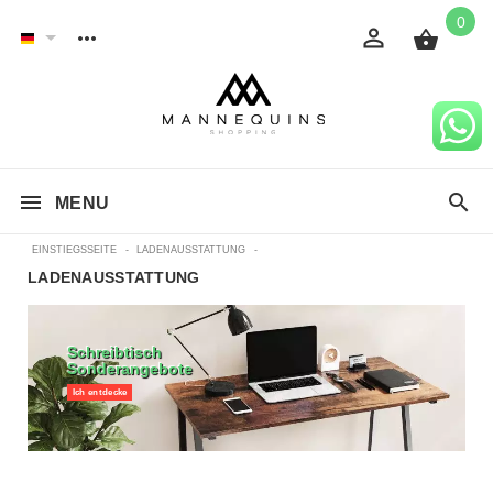
0
MENU
EINSTIEGSSEITE
-
LADENAUSSTATTUNG
-
LADENAUSSTATTUNG
Schreibtisch
Sonderangebote
Ich entdecke